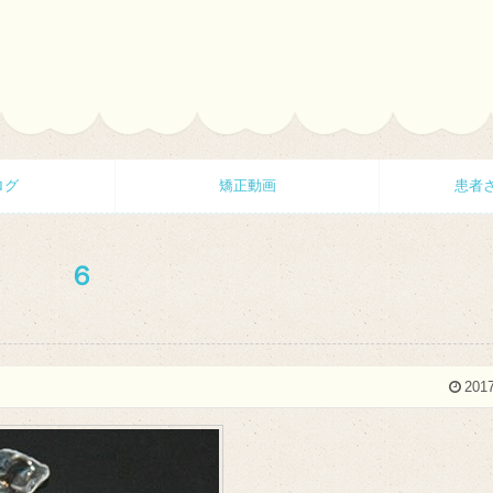
ログ
矯正動画
患者
６
2017