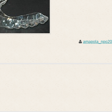
amapola_npo2