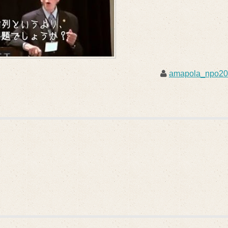
amapola_npo2