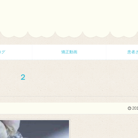
ログ
矯正動画
患者
２
201