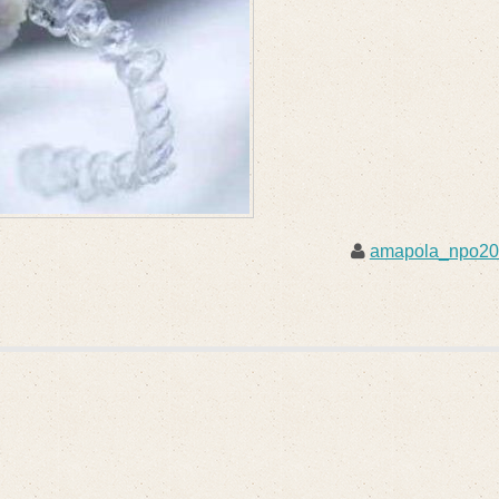
amapola_npo2