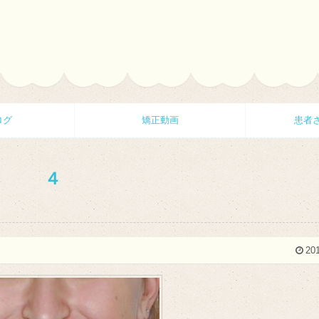
ログ
矯正動画
患者
４
201