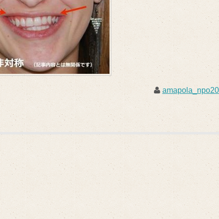
amapola_npo2