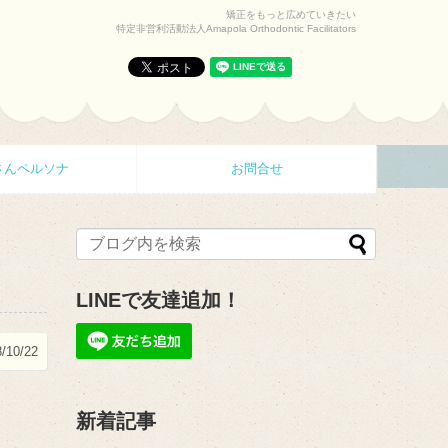
矯正をもっと広めていきたい
特定非営利活動法人Amapola Orthodontic Facilitators
さんペルソナ
お問合せ
LINEで友達追加！
/10/22
新着記事