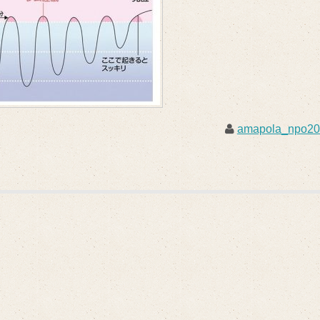
amapola_npo2