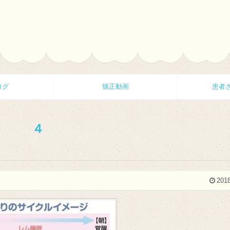
ログ
矯正動画
患者
４
2018