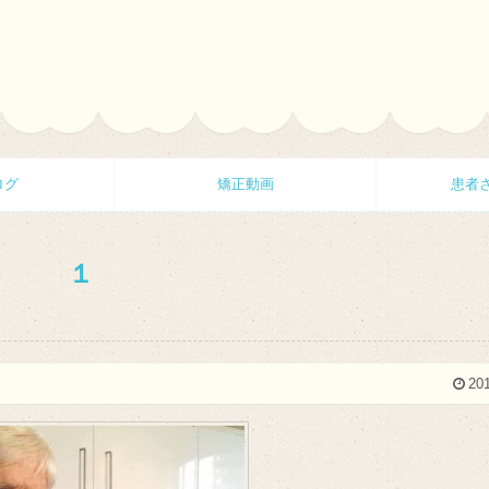
ログ
矯正動画
患者
１
201