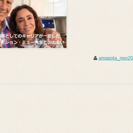
amapola_npo2