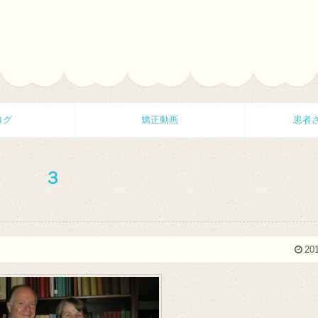
ログ
矯正動画
患者
３
201