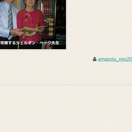
amapola_npo2