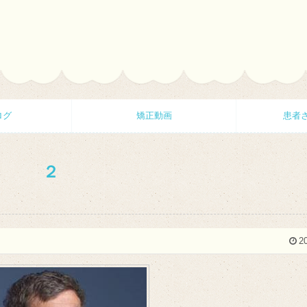
ログ
矯正動画
患者
２
2