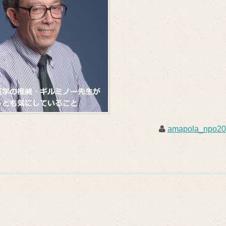
amapola_npo2