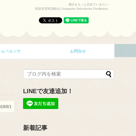
矯正をもっと広めていきたい
特定非営利活動法人Amapola Orthodontic Facilitators
さんペルソナ
お問合せ
LINEで友達追加！
019/8/1
新着記事