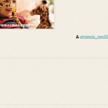
amapola_npo2