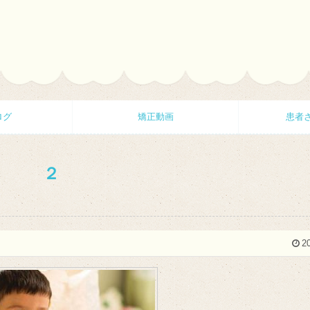
ログ
矯正動画
患者
２
2