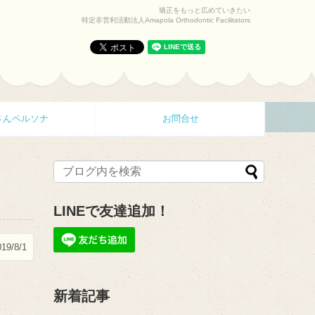
矯正をもっと広めていきたい
特定非営利活動法人Amapola Orthodontic Facilitators
さんペルソナ
お問合せ
LINEで友達追加！
019/8/1
新着記事