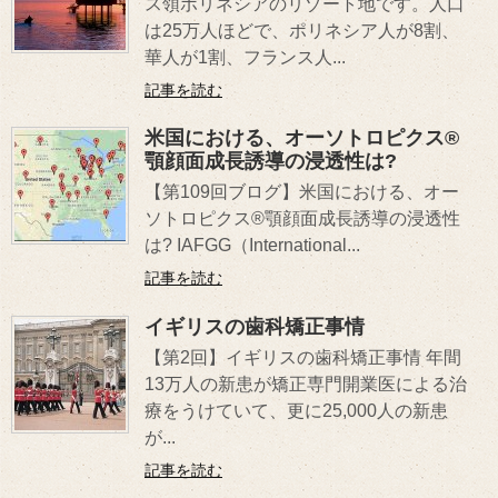
ス領ポリネシアのリゾート地です。人口
は25万人ほどで、ポリネシア人が8割、
華人が1割、フランス人...
記事を読む
米国における、オーソトロピクス®
顎顔面成長誘導の浸透性は?
【第109回ブログ】米国における、オー
ソトロピクス®顎顔面成長誘導の浸透性
は? IAFGG（International...
記事を読む
イギリスの歯科矯正事情
【第2回】イギリスの歯科矯正事情 年間
13万人の新患が矯正専門開業医による治
療をうけていて、更に25,000人の新患
が...
記事を読む