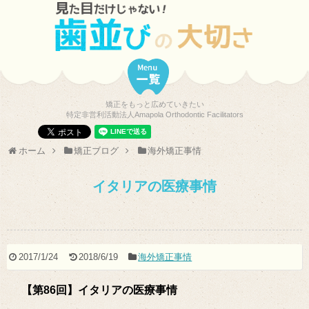
矯正をもっと広めていきたい
特定非営利活動法人Amapola Orthodontic Facilitators
ホーム
矯正ブログ
海外矯正事情
イタリアの医療事情
2017/1/24
2018/6/19
海外矯正事情
【第86回】イタリアの医療事情