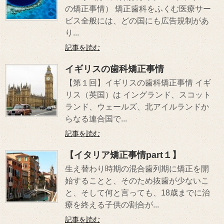
の矯正事情） 矯正歯科をふくむ医療サー
ビス全般には、どの国にも広告規制があ
り...
記事を読む
イギリスの歯科矯正事情
【第１回】イギリスの歯科矯正事情 イギ
リス（英国）は イングランド、スコット
ランド、ウェールズ、北アイルランドか
らなる連合国で...
記事を読む
【イタリア矯正事情part１】
生え替わり時期の混合歯列期に矯正を開
始することと、そのため抜歯が少ないこ
と、そして何と言っても、18歳までに治
療を終える子供の割合が...
記事を読む