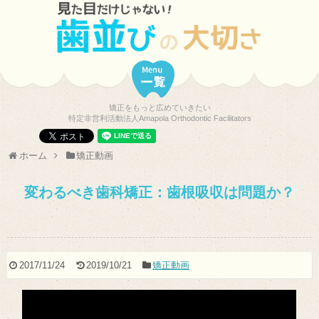
矯正をもっと広めていきたい
特定非営利活動法人Amapola Orthodontic Facilitators
ホーム
矯正動画
変わるべき歯科矯正：歯根吸収は問題か？
2017/11/24
2019/10/21
矯正動画