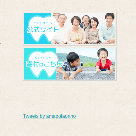
す
Tweets by amapolaortho