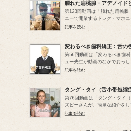
腫れた扁桃腺・アデノイド
第123回動画は「腫れた扁桃
ニーで開業するドレク・マホニー
記事を読む
変わるべき歯科矯正：舌の
第56回動画は「変わるべき歯
ュー先生が動画のなかでおっしゃ
記事を読む
タング・タイ（舌小帯短縮
第76回動画は「タング・タイ
ズビーさんが、簡単な紹介をして
記事を読む