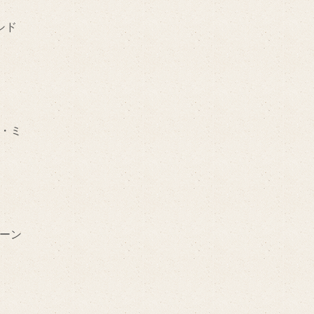
シド
・ミ
ーン