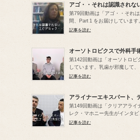
アゴ・・それは認識されないエ
第79回動画は「アゴ・・それ
間、Part 1 をお届けしています。
記事を読む
オーソトロピクスで外科手
第142回動画は「オーソトロ
しています。乳歯が邪魔して、ま
記事を読む
アライナーエキスパート、
第149回動画は「クリアアラ
レク・マホニー先生がインタビュ
記事を読む