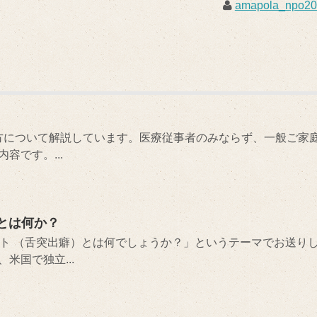
amapola_npo2
使い方について解説しています。医療従事者のみならず、一般ご家
容です。...
とは何か？
スト （舌突出癖）とは何でしょうか？」というテーマでお送り
米国で独立...