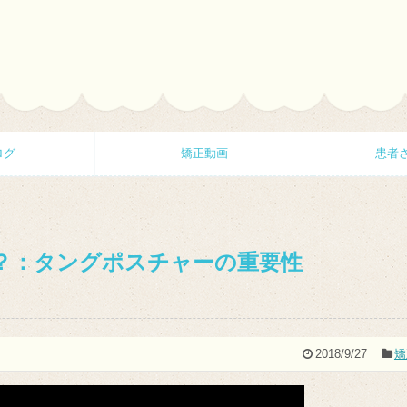
ログ
矯正動画
患者
？：タングポスチャーの重要性
2018/9/27
矯