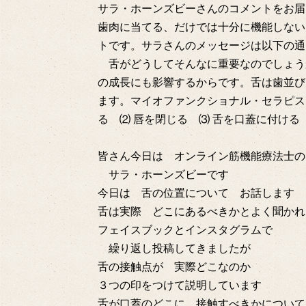
サラ・ホーンズビーさんのコメントをお届
歯肉に当てる、だけでは十分に機能しない
トです。サラさんのメッセージは以下の通
舌がどうしてそんなに重要なのでしょう
の成長にも影響するからです。舌は歯並び
ます。マイオファンクショナル・セラピス
る ⑵ 唇を閉じる ⑶ 舌を口蓋に付け
皆さん今日は オンライン筋機能療法士の
サラ・ホーンズビーです
今日は 舌の位置について お話します
舌は実際 どこにあるべきかとよく聞かれ
フェイスブックとインスタグラムで
繰り返し投稿してきましたが
舌の接触点が 実際どこなのか
３つの印をつけて説明しています
舌が口蓋のどこに 接触すべきかについて