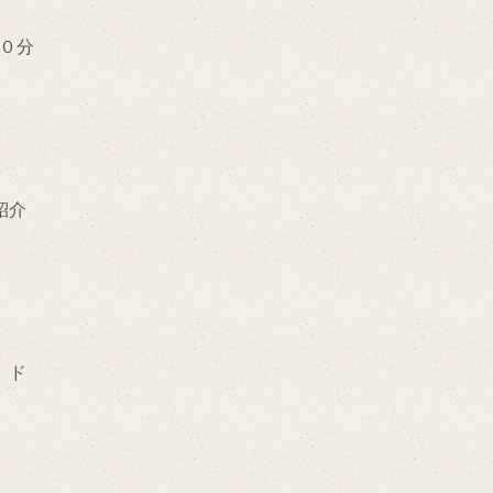
０分
紹介
、ド