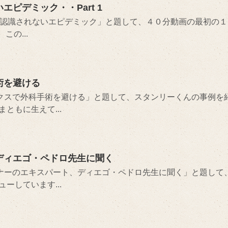
ピデミック・・Part 1
は認識されないエピデミック」と題して、４０分動画の最初の１
この...
術を避ける
ピクスで外科手術を避ける」と題して、スタンリーくんの事例を
ともに生えて...
ディエゴ・ペドロ先生に聞く
イナーのエキスパート、ディエゴ・ペドロ先生に聞く」と題して
ーしています...