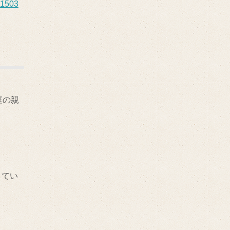
01503
庭の親
してい