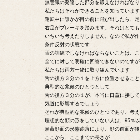
無意識の発達した部分を鍛えなければなり
私たちはそれができることを知っています
運転中に誰かが目の前に飛び出したら、足
右足がブレーキを踏みます。それはとても
いちいち考えたりしません。なので私が作
条件反射の状態です
舌の訓練でしなければならないことは、こ
全てに対して明確に回答できないのですが
私たちは両方一緒に取り組んでいます
舌の後方３分の１を上方に位置させること
典型的な兆候のひとつとして
舌の後方３分の１が、本当に口蓋に接して
気道に影響するでしょう
それが典型的な兆候のひとつであり、考え
理想的な顔の形をしていない人は、95％
頭蓋顔面の形態崩落により、顔の前面が後
ここから、ここまでの長さが