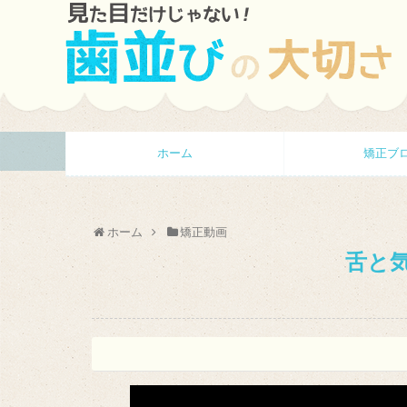
ホーム
矯正ブ
ホーム
矯正動画
舌と気