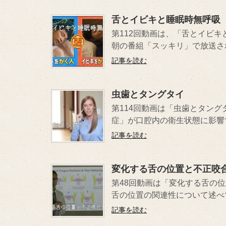
舌とイビキと睡眠時無呼吸
第112回動画は、「舌とイビキ
朝の番組「スッキリ」で放送され
記事を読む
虫歯とタングタイ
第114回動画は「虫歯とタン
症」が口腔内の衛生状態に影響す
記事を読む
変化する舌の位置と不正咬
第48回動画は「変化する舌の
舌の位置の関連性について述べて
記事を読む