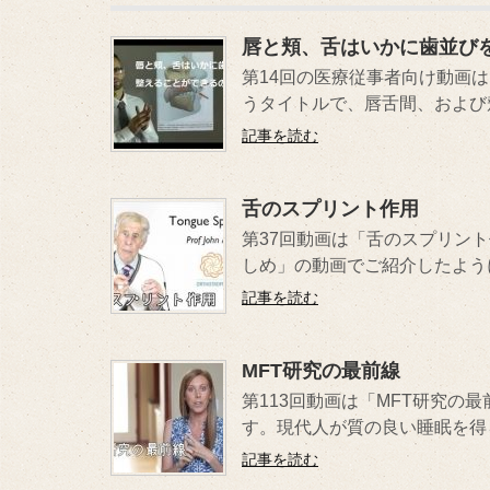
唇と頬、舌はいかに歯並び
第14回の医療従事者向け動画
うタイトルで、唇舌間、および頬
記事を読む
舌のスプリント作用
第37回動画は「舌のスプリン
しめ」の動画でご紹介したように
記事を読む
MFT研究の最前線
第113回動画は「MFT研究
す。現代人が質の良い睡眠を得ら
記事を読む