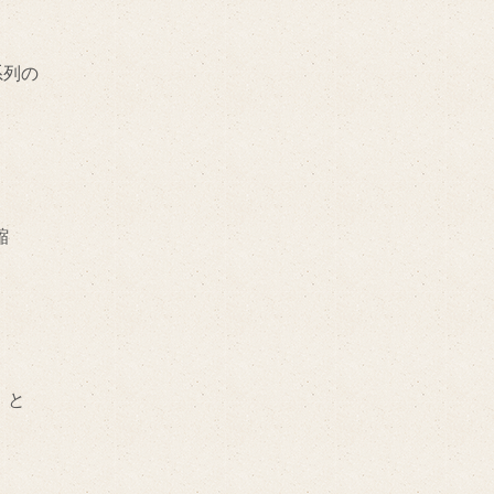
系列の
縮
 と