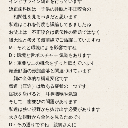
インビザライン矯正を行っています
矯正歯科医は 子供の睡眠と不正咬合の
相関性を見るべきだと思います
私達はこれを何度も議論してきましたね
お父上は 不正咬合は遺伝性の問題ではなく
後天性と考えて最前線でご活躍していますね
M：それと環境による影響ですね
D：環境と舌ポスチャー 気道もあります
M：重要なこの概念をずっと伝えています
頭蓋顔面の形態崩落と関連づけています
顔の全体的な構造変化です
気道（圧迫）は数ある症状の一つです
症状を挙げると 耳鼻咽喉や気道
そして 歯並びの問題があります
私達は狭い視野から抜け出す必要があります
大きな視野から全体を見るためです
D：その通りですね 親御さんに