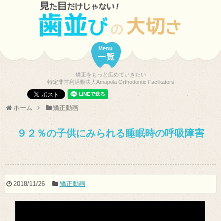
矯正をもっと広めていきたい
特定非営利活動法人Amapola Orthodontic Facilitators
ホーム
矯正動画
９２％の子供にみられる睡眠時の呼吸障害
2018/11/26
矯正動画