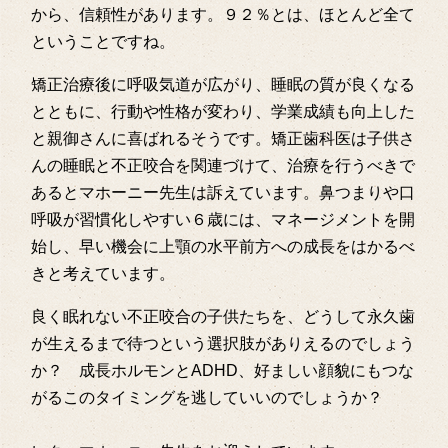
から、信頼性があります。９２％とは、ほとんど全て
ということですね。
矯正治療後に呼吸気道が広がり、睡眠の質が良くなる
とともに、行動や性格が変わり、学業成績も向上した
と親御さんに喜ばれるそうです。矯正歯科医は子供さ
んの睡眠と不正咬合を関連づけて、治療を行うべきで
あるとマホーニー先生は訴えています。鼻つまりや口
呼吸が習慣化しやすい６歳には、マネージメントを開
始し、早い機会に上顎の水平前方への成長をはかるべ
きと考えています。
良く眠れない不正咬合の子供たちを、どうして永久歯
が生えるまで待つという選択肢がありえるのでしょう
か？ 成長ホルモンとADHD、好ましい顔貌にもつな
がるこのタイミングを逃していいのでしょうか？