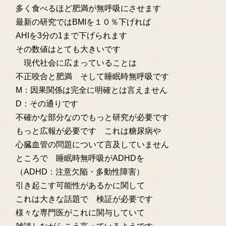
多く食べるほど肥満が無呼吸にさせます
最新の研究ではBMIを１０％下げれば
AHIを3分の1まで下げられます
その数値はとても大きいです
現代社会に広まっていることは
不正咬合と肥満 そして睡眠時無呼吸です
M：因果関係は完全に明確とは言えません
D：その通りです
不確かな部分なのでもっと研究が必要です
もっと広報が必要です これは糖尿病や
心臓血管の問題について言及していません
ところで 睡眠時無呼吸がADHDを
（ADHD：注意欠陥・多動性障害）
引き起こす可能性があるかに関して
これは大きな話題で 検証が必要です
様々な専門医がこれに関与していて