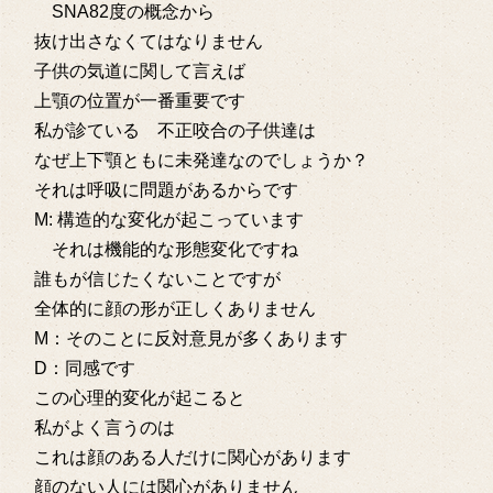
SNA82度の概念から
抜け出さなくてはなりません
子供の気道に関して言えば
上顎の位置が一番重要です
私が診ている 不正咬合の子供達は
なぜ上下顎ともに未発達なのでしょうか？
それは呼吸に問題があるからです
M: 構造的な変化が起こっています
それは機能的な形態変化ですね
誰もが信じたくないことですが
全体的に顔の形が正しくありません
M：そのことに反対意見が多くあります
D：同感です
この心理的変化が起こると
私がよく言うのは
これは顔のある人だけに関心があります
顔のない人には関心がありません