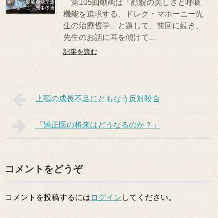
第105回動画は「顔貌の美しさと呼吸
機能を追求する、ドレク・マホーニー先
生の治療哲学」と題して、前回に続き、
先生のお話に耳を傾けて...
記事を読む
上顎の成長不足にともなう反対咬合
「矯正医の将来はどうなるのか？」
コメントをどうぞ
コメントを投稿するには
ログイン
してください。