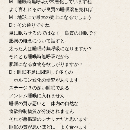
M：睡眠時無呼吸が常態化していますね
よく言われるのが良質の睡眠薬を売れば
M：地球上で最大の売上になるでしょう
D：その通りですね
単に眠らせるのではなく 良質の睡眠です
肥満の概念について話すと
太った人は睡眠時無呼吸になりますか？
それとも睡眠時無呼吸だから
肥満になる食物を欲しがりますか？
D：睡眠不足に関連して多くの
ホルモン変化の研究があります
ステージ３の深い睡眠である
ノンレム睡眠に入れません
睡眠の質が悪いと 体内の自然な
食欲抑制物質が分泌されません
それが悪循環のシナリオだと思います
睡眠の質が悪いほどに よく食べます