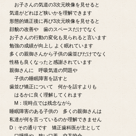
お子さんの気道の3次元映像を見せると
気道がどれほど狭いかを理解できます
形態的矯正後に再び3次元映像を見せると
顔貌の改善や 歯のスペースだけでなく
お子さんの行動の変化も見られると言います
勉強の成績が向上し よく眠れています
多くの親御さんから子供の歯並びだけでなく
性格も良くなったと感謝されています
親御さんに 呼吸気道の問題や
子供の睡眠障害を話すと
歯並び矯正について 何かを話すよりも
はるかに良く理解してくれます
M：現時点では残念ながら
睡眠障害のある子供の 多くの親御さんは
私達が何を言っているのか理解できません
D：その通りです 矯正歯科医が主として
口呼吸や 狭い口蓋 交叉咬合