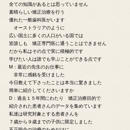
全ての知識があるとは思っていません
素晴らしい矯正治療を行う
優れた一般歯科医がいます
オーストラリアのように
広い国土に多くの人口がいる国では
皆誰しも 矯正専門医に通うことはできません
だから私はその点で実に積極的です
学びたい人は誰でも学ぶことができる点です
M：最近の先生のお仕事に
非常に感銘を受けました
今日教えて下さったことは本当に驚きました
簡単に紹介してくださいますか
D：過去１５年間にわたり 矯正治療目的で
紹介された患者さんのデータを集めています
私達は研究対象とする患者さんを
７歳から９歳までの子供に限定しました
不正咬合の治療のためだけに