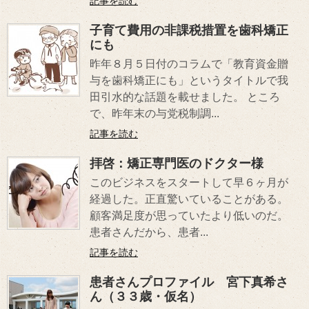
記事を読む
子育て費用の非課税措置を歯科矯正
にも
昨年８月５日付のコラムで「教育資金贈
与を歯科矯正にも」というタイトルで我
田引水的な話題を載せました。 ところ
で、昨年末の与党税制調...
記事を読む
拝啓：矯正専門医のドクター様
このビジネスをスタートして早６ヶ月が
経過した。正直驚いていることがある。
顧客満足度が思っていたより低いのだ。
患者さんだから、患者...
記事を読む
患者さんプロファイル 宮下真希さ
ん（３３歳・仮名）