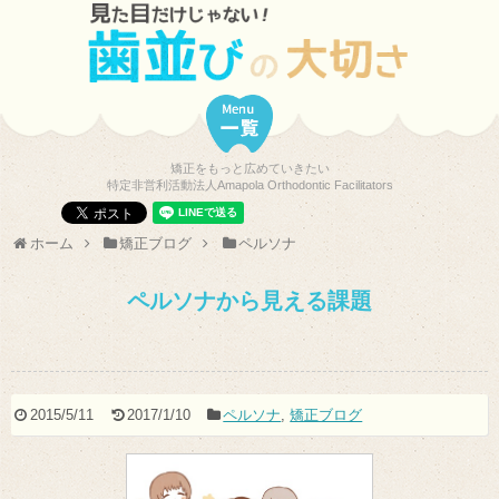
矯正をもっと広めていきたい
特定非営利活動法人Amapola Orthodontic Facilitators
ホーム
矯正ブログ
ペルソナ
ペルソナから見える課題
2015/5/11
2017/1/10
ペルソナ
,
矯正ブログ