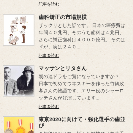
記事を読む
歯科矯正の市場規模
ザックリとした話です。 日本の医療費は
年間４０兆円、そのうち歯科は４兆円、
さらに矯正歯科は４０００億円。 そのは
ずが、実は２４０...
記事を読む
マッサンとリタさん
朝の連ドラをご覧になっていますか？
日本で初めてウヰスキーを作った竹鶴政
孝さんの物語です。エリー役のシャーロ
ッテさんが好演しています...
記事を読む
東京2020に向けて・強化選手の歯並
び