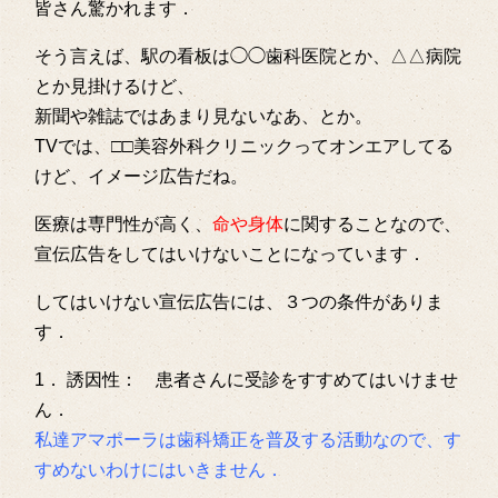
皆さん驚かれます．
そう言えば、駅の看板は◯◯歯科医院とか、△△病院
とか見掛けるけど、
新聞や雑誌ではあまり見ないなあ、とか。
TVでは、□□美容外科クリニックってオンエアしてる
けど、イメージ広告だね。
医療は専門性が高く、
命や身体
に関することなので、
宣伝広告をしてはいけないことになっています．
してはいけない宣伝広告には、３つの条件がありま
す．
1． 誘因性： 患者さんに受診をすすめてはいけませ
ん．
私達アマポーラは歯科矯正を普及する活動なので、す
すめないわけにはいきません．