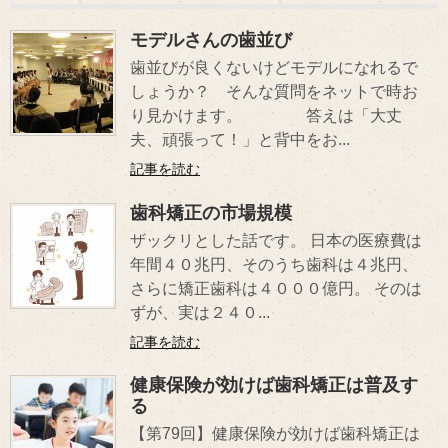
モデルさんの歯並び
歯並びが良くないけどモデルになれるで
しょうか？ そんな質問をネットで時お
り見かけます。 答えは「大丈
夫、頑張って！」と背中をお...
記事を読む
歯科矯正の市場規模
ザックリとした話です。 日本の医療費は
年間４０兆円、そのうち歯科は４兆円、
さらに矯正歯科は４０００億円。 そのは
ずが、実は２４０...
記事を読む
健康保険が効けば歯科矯正は普及す
る
【第79回】健康保険が効けば歯科矯正は