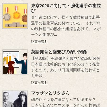
東京2020に向けて・強化選手の歯並
び
６年後にむけて、様々な競技種目で若手
選手の強化育成に努めている。 それぞれ
の競技種目の協会の組織をあげて。 スポ
ーツと歯並び...
記事を読む
英語発音と歯並びの深い関係
【第83回】英語発音と歯並びの深い関係
日本語は比較的にお口の前のほうで発音
するので、あまり口唇周囲筋を使わずと
も発音...
記事を読む
マッサンとリタさん
朝の連ドラをご覧になっていますか？
日本で初めてウヰスキーを作った竹鶴政