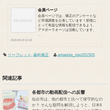
会員ページ
会員ページでは、矯正のアンケートな
ど市場調査を公表しています！皆様に
とって有益な情報を配信できるよう、
アマポーラオーソは活動しています。
...
2015-03-24 11:18
リーフレット
,
歯科矯正
amapola_npo201503
関連記事
各都市の動画配信への反響
仙台市は、他の都市と比べて保守的なの
か？ そんな疑問を解消しようと、日本6