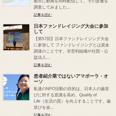
都市に動画を同時配信して、その反響を
調査してみました...
記事を読む
日本ファンドレイジング大会に参加
して
【第57回】日本ファンドレイジング大会
に参加して ファンドレイジングとは資金
調達のことです。非営利組織や社団・公
益法人...
記事を読む
患者紹介業ではないアマポーラ・オ
ーソ
私達のNPO活動の目的は、日本人の歯並
びに対する意識を高め、Quality of
Life（生活の質）を向上することです。歯
並びを改...
記事を読む