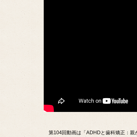
第104回動画は「ADHDと歯科矯正：