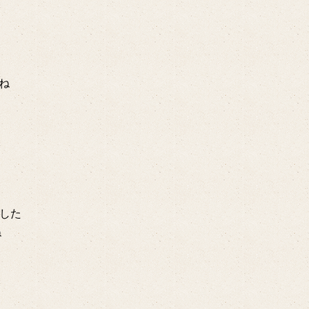
ね
した
ね