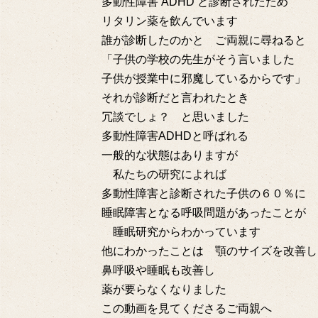
多動性障害 ADHD と診断されたため
リタリン薬を飲んでいます
誰が診断したのかと ご両親に尋ねると
「子供の学校の先生がそう言いました
子供が授業中に邪魔しているからです」
それが診断だと言われたとき
冗談でしょ？ と思いました
多動性障害ADHDと呼ばれる
一般的な状態はありますが
私たちの研究によれば
多動性障害と診断された子供の６０％に
睡眠障害となる呼吸問題があったことが
睡眠研究からわかっています
他にわかったことは 顎のサイズを改善し
鼻呼吸や睡眠も改善し
薬が要らなくなりました
この動画を見てくださるご両親へ