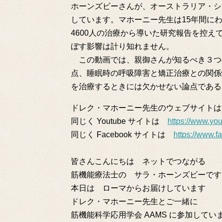
ホーンズビーさんが、オーストラリア・シ
しています。マホーニー先生は15年間に
4600人の治療から導いた研究報告を控
ぼす影響は計り知れません。
この動画では、親御さんが知るべき３つ
点、睡眠時の呼吸障害と矯正治療との関係性
を治療するときには欠かせない論点である
ドレク・マホーニー先生のウェブサイト
同じく Youtube サイトは
https://www.y
同じく Facebook サイトは
https://www
皆さんこんにちは ネットでつながる
筋機能療法士の サラ・ホーンズビーです
本日は ローマからお届けしています
ドレク・マホーニー先生とご一緒に
筋機能科学応用学会 AAMS に参加してい