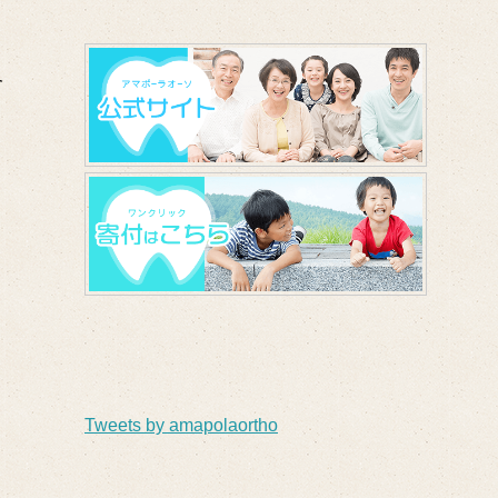
及
Tweets by amapolaortho