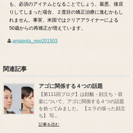
も、必須のアイテムとなることでしょう。最悪、後戻
りしてしまった場合、２度目の矯正治療に進むかもし
れません。事実、米国ではクリアアライナーによる
50歳からの再矯正が増えています。
amapola_npo201503
関連記事
アゴに関係する４つの話題
【第111回ブログ】は顔貌・顔立ち・容
姿について、アゴに関係する４つの話題
を拾ってみました。 【エラの張った顔立
ち】 写...
記事を読む