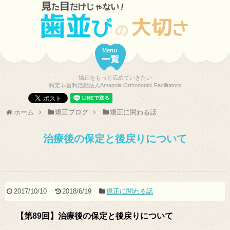
矯正をもっと広めていきたい
特定非営利活動法人Amapola Orthodontic Facilitators
ホーム
矯正ブログ
矯正に関わる話
治療後の保定と後戻りについて
2017/10/10
2018/6/19
矯正に関わる話
【第89回】治療後の保定と後戻りについて