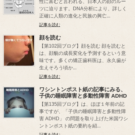
性に富むと言われる、日本人の顔のルー
ツに迫ります。DNA分析により、詳しく
正確に人類の進化と民族の興亡...
記事を読む
顔を読む
【第102回ブログ】顔を読む 顔を読むと
は、顔貌の成長変化を予測するという意
味です。多くの矯正歯科医は、永久歯が
生えそろう頃か...
記事を読む
ワシントンポスト紙の記事にみる、
子供の睡眠障害と多動性障害 ADHD
【第135回ブログ】は、ほぼ１年前の記
事ですが、「子供の睡眠障害と多動性障
害 ADHD」 の問題を取り上げた米国ワシ
ントンポスト紙の要約を紹...
記事を読む