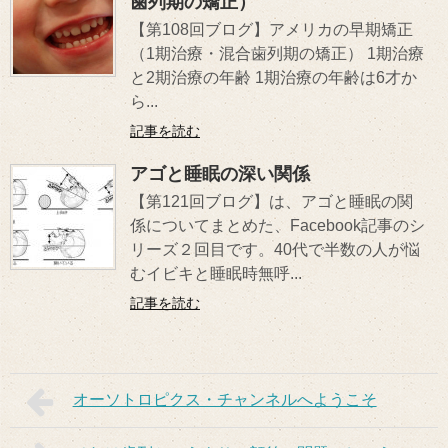
歯列期の矯正）
【第108回ブログ】アメリカの早期矯正
（1期治療・混合歯列期の矯正） 1期治療
と2期治療の年齢 1期治療の年齢は6才か
ら...
記事を読む
アゴと睡眠の深い関係
【第121回ブログ】は、アゴと睡眠の関
係についてまとめた、Facebook記事のシ
リーズ２回目です。40代で半数の人が悩
むイビキと睡眠時無呼...
記事を読む
オーソトロピクス・チャンネルへようこそ