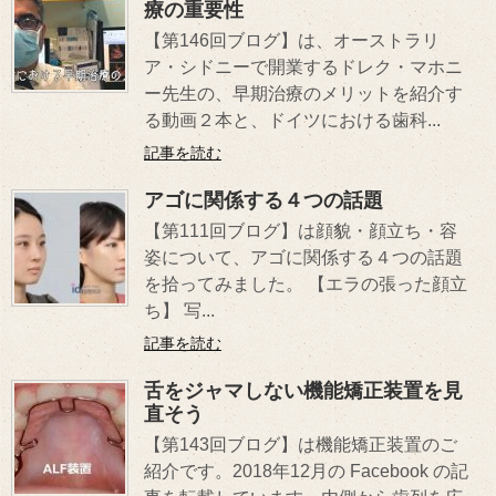
療の重要性
【第146回ブログ】は、オーストラリ
ア・シドニーで開業するドレク・マホニ
ー先生の、早期治療のメリットを紹介す
る動画２本と、ドイツにおける歯科...
記事を読む
アゴに関係する４つの話題
【第111回ブログ】は顔貌・顔立ち・容
姿について、アゴに関係する４つの話題
を拾ってみました。 【エラの張った顔立
ち】 写...
記事を読む
舌をジャマしない機能矯正装置を見
直そう
【第143回ブログ】は機能矯正装置のご
紹介です。2018年12月の Facebook の記