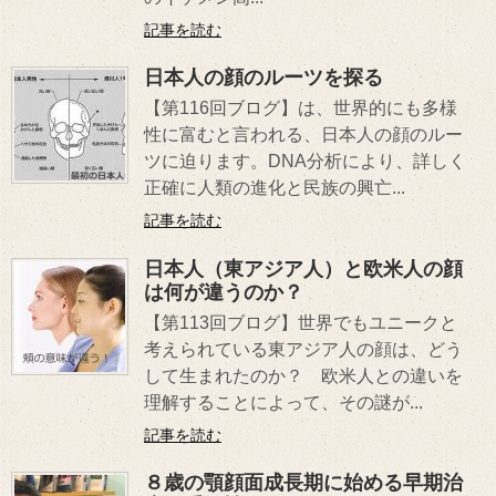
記事を読む
日本人の顔のルーツを探る
【第116回ブログ】は、世界的にも多様
性に富むと言われる、日本人の顔のルー
ツに迫ります。DNA分析により、詳しく
正確に人類の進化と民族の興亡...
記事を読む
日本人（東アジア人）と欧米人の顔
は何が違うのか？
【第113回ブログ】世界でもユニークと
考えられている東アジア人の顔は、どう
して生まれたのか？ 欧米人との違いを
理解することによって、その謎が...
記事を読む
８歳の顎顔面成長期に始める早期治