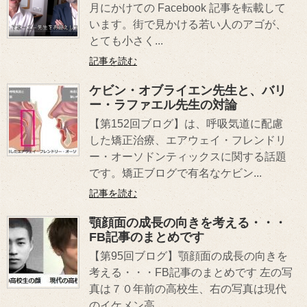
月にかけての Facebook 記事を転載して
います。街で見かける若い人のアゴが、
とても小さく...
記事を読む
ケビン・オブライエン先生と、バリ
ー・ラファエル先生の対論
【第152回ブログ】は、呼吸気道に配慮
した矯正治療、エアウェイ・フレンドリ
ー・オーソドンティックスに関する話題
です。矯正ブログで有名なケビン...
記事を読む
顎顔面の成長の向きを考える・・・
FB記事のまとめです
【第95回ブログ】顎顔面の成長の向きを
考える・・・FB記事のまとめです 左の写
真は７０年前の高校生、右の写真は現代
のイケメン高...