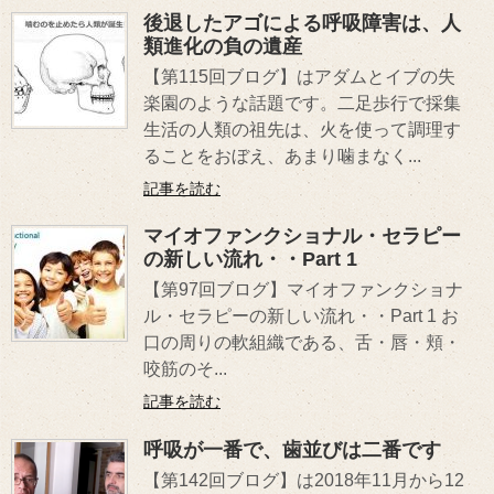
後退したアゴによる呼吸障害は、人
類進化の負の遺産
【第115回ブログ】はアダムとイブの失
楽園のような話題です。二足歩行で採集
生活の人類の祖先は、火を使って調理す
ることをおぼえ、あまり噛まなく...
記事を読む
マイオファンクショナル・セラピー
の新しい流れ・・Part 1
【第97回ブログ】マイオファンクショナ
ル・セラピーの新しい流れ・・Part 1 お
口の周りの軟組織である、舌・唇・頬・
咬筋のそ...
記事を読む
呼吸が一番で、歯並びは二番です
【第142回ブログ】は2018年11月から12