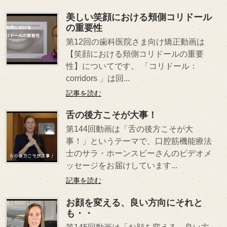
美しい笑顔における頬側コリドール
の重要性
第12回の歯科医院さま向け矯正動画は
【笑顔における頬側コリドールの重要
性】についてです。 「コリドール：
corridors 」は回...
記事を読む
舌の後方こそが大事！
第144回動画は「舌の後方こそが大
事！」というテーマで、口腔筋機能療法
士のサラ・ホーンスビーさんのビデオメ
ッセージをお届けしています...
記事を読む
お顔を変える、良い方向にそれと
も・・