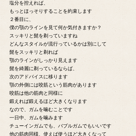
塩分を控えれば、
もっとほっそりすることを約束します
２番目に、
僕の顎のラインを見て何か気付きますか？
スッキリと髭を剃っていますね
どんなスタイルが流行っているかは別にして
髭をスッキリと剃れば
顎のラインがしっかり見えます
髭を綺麗に剃っているならば、
次のアドバイスに移ります
顎の外側には咬筋という筋肉があります
咬筋は他の筋肉と同様に
鍛えれば鍛えるほど大きくなります
なので、ガムを噛むことです
一日中、ガムを噛みます
チューインガムでも、バブルガムでもいいです
他の筋肉同様、使えば使うほど大きくなって