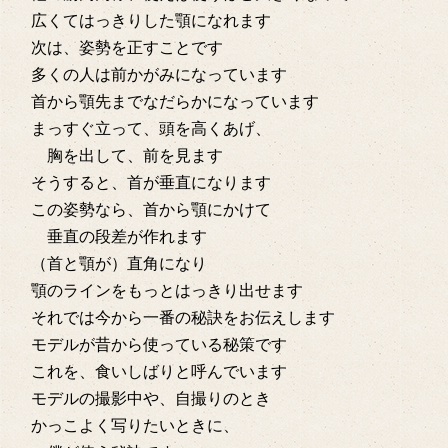
広くてはっきりした顎になれます
次は、姿勢を正すことです
多くの人は前かがみになっています
首から顎先までなだらかになっています
まっすぐ立って、頭を高くあげ、
胸を出して、前を見ます
そうすると、首が垂直になります
この姿勢なら、首から顎にかけて
垂直の段差が作れます
（首と顎が）直角になり
顎のラインをもっとはっきり出せます
それでは今から一番の秘訣をお伝えします
モデルが昔から使っている秘策です
これを、食いしばりと呼んでいます
モデルの撮影中や、自撮りのとき
かっこよく写りたいときに、