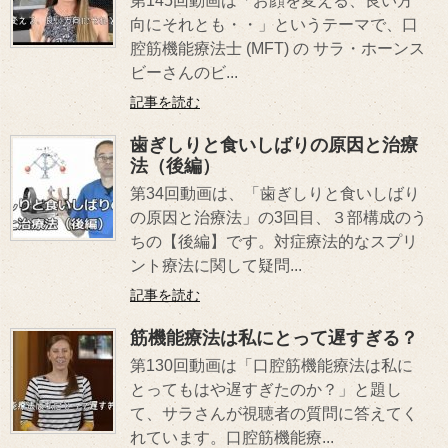
第145回動画は「お顔を変える、良い方
向にそれとも・・」というテーマで、口
腔筋機能療法士 (MFT) の サラ・ホーンス
ビーさんのビ...
記事を読む
歯ぎしりと食いしばりの原因と治療
法（後編）
第34回動画は、「歯ぎしりと食いしばり
の原因と治療法」の3回目、３部構成のう
ちの【後編】です。対症療法的なスプリ
ント療法に関して疑問...
記事を読む
筋機能療法は私にとって遅すぎる？
第130回動画は「口腔筋機能療法は私に
とってもはや遅すぎたのか？」と題し
て、サラさんが視聴者の質問に答えてく
れています。口腔筋機能療...