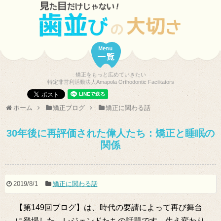
矯正をもっと広めていきたい
特定非営利活動法人Amapola Orthodontic Facilitators
ホーム
矯正ブログ
矯正に関わる話
30年後に再評価された偉人たち：矯正と睡眠の
関係
2019/8/1
矯正に関わる話
【第149回ブログ】は、時代の要請によって再び舞台
に登場した、レジェンドたちの話題です。生え変わり