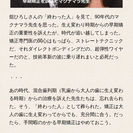
舘ひろしさんの「終わった人」を見て、90年代のマ
クナマラ先生を思った。生え変わり時期からの早期矯
正の重要性を訴えたが、時代が追い越してしまった。
矯正専門医の関心はもっぱら、ストレートテクニック
だ、それダイレクトボンディングだの、超弾性ワイヤ
ーだのと、技術革新の波に乗り遅れまいと必死だっ
た。
・・・
あの時代、混合歯列期（乳歯から大人の歯に生え変わ
る時期）からの治療を訴えた先生たちは、忘れ去られ
た。そう、「終わった人」として葬られた。矯正は大
人の歯に生え変わってからでも、充分間に合う。だっ
たら、手間暇のかかる早期矯正はやめておこう。