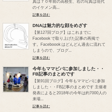
真は７０年前の高校生、右の写真は現代
のイケメン高...
記事を読む
DNAは魅力的な顔をめざす
【第127回ブログ】はこれまでに
Facebook で取り上げた記事の再掲で
す。Faceboook はどんどん過去に流れて
しまうので、ブログ...
記事を読む
今年もママビバに参加しました・・
FB記事のまとめです
【第91回ブログ】今年もママビバに参加
しました・・FB記事のまとめです 主催者
発表によると2018年の今年は約7000人の
来場...
記事を読む