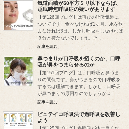
気道面積が50平方ミリ以下ならば、
睡眠時無呼吸症の疑いがあります
【第126回ブログ】は再びの呼吸気道に
ついてです。食べなければ1ヶ月、水を飲
まなければ3日、しかし呼吸をしなければ
３分と持たないでしょう。そ...
記事を読む
鼻つまりが口呼吸を招くのか、口呼
吸が鼻をつまらせるのか
【第151回ブログ】は、口呼吸と鼻つま
りの関係です。鼻がつまるので口呼吸を
するのは理解できます。しかし、口呼吸
が鼻つまりの原因なのでしょうか...
記事を読む
ビュテイコ呼吸法で過呼吸を改善し
よう
【第125回ブログ】過呼吸が体に良くな