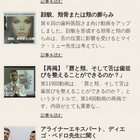
記事を読む
顔貌、頬骨または頬の膨らみ
第６回の歯科医院さま向け動画をアップ
しました。顔貌を形成する頬骨と頬の膨
らみは、舌の位置に影響を受けるとマイ
ク・ミュー先生は考えてい...
記事を読む
【再掲】「唇と頬、そして舌は歯並
びを整えることができるのか？」
第119回動画は、「唇と頬、そして舌は
歯並びを整えることができるのか？」と
いうタイトルで、第14回動画の再掲で
す。内容がとても重要な...
記事を読む
アライナーエキスパート、ディエ
ゴ・ペドロ先生に聞く