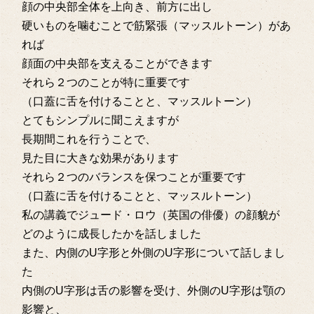
顔の中央部全体を上向き、前方に出し
硬いものを噛むことで筋緊張（マッスルトーン）があ
れば
顔面の中央部を支えることができます
それら２つのことが特に重要です
（口蓋に舌を付けることと、マッスルトーン）
とてもシンプルに聞こえますが
長期間これを行うことで、
見た目に大きな効果があります
それら２つのバランスを保つことが重要です
（口蓋に舌を付けることと、マッスルトーン）
私の講義でジュード・ロウ（英国の俳優）の顔貌が
どのように成長したかを話しました
また、内側のU字形と外側のU字形について話しまし
た
内側のU字形は舌の影響を受け、外側のU字形は顎の
影響と、