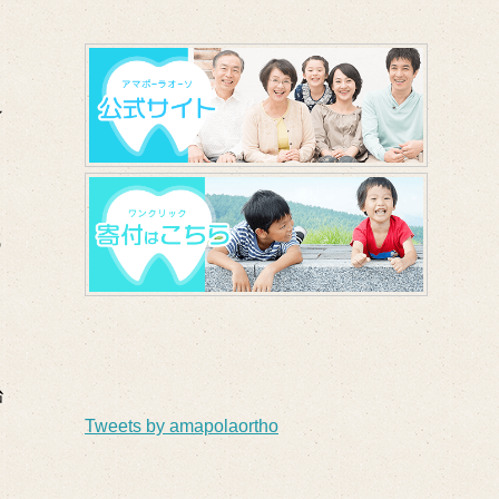
ン
域
治
Tweets by amapolaortho