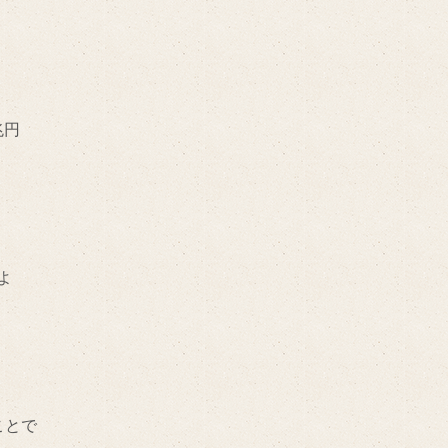
兆円
よ
ことで