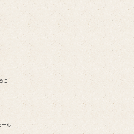
るこ
ェール