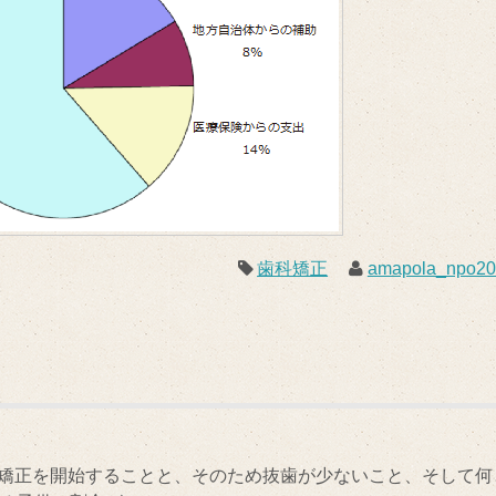
歯科矯正
amapola_npo2
】
矯正を開始することと、そのため抜歯が少ないこと、そして何