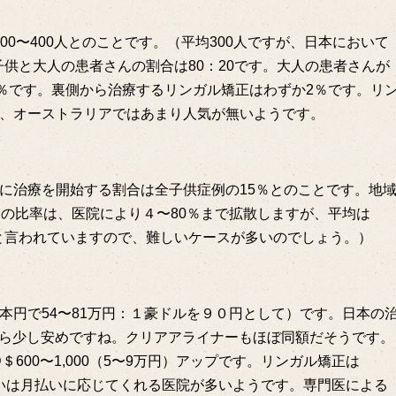
新患数は200〜400人とのことです。（平均300人ですが、日本において
）子供と大人の患者さんの割合は80：20です。大人の患者さんが
0％です。裏側から治療するリンガル矯正はわずか2％です。リ
、オーストラリアではあまり人気が無いようです。
に治療を開始する割合は全子供症例の15％とのことです。地
例の比率は、医院により４〜80％まで拡散しますが、平均は
例と言われていますので、難しいケースが多いのでしょう。）
ル（日本円で54〜81万円：１豪ドルを９０円として）です。日本の
すから少し安めですね。クリアアライナーもほぼ同額だそうです。
600〜1,000（5〜9万円）アップです。リンガル矯正は
。支払いは月払いに応じてくれる医院が多いようです。専門医による