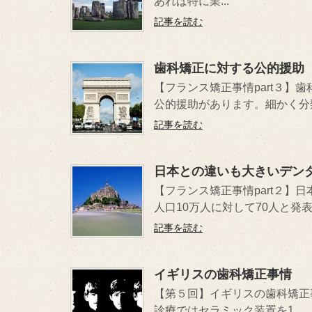
あれば特に業...
記事を読む
歯科矯正に対する公的援助
【フランス矯正事情part３】
公的援助があります。細かく分類さ
記事を読む
日本との違いも大きいデン
【フランス矯正事情part２】
人口10万人に対して70人と発表.
記事を読む
イギリスの歯科矯正事情
【第５回】イギリスの歯科矯正
診療ではセラミック装置を1...