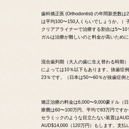
歯科矯正医 (Orthodontist) の年間
は平均100〜150人くらいでしょうか。
クリアアライナーで治療する割合は5〜1
ガルは治療が難しいのと料金が高いために
混合歯列期（大人の歯に生え替わる時期）
によっては10％以下もあります。抜歯症
23％です。（日本は50〜60％が抜歯症
矯正治療の料金は6,000〜9,000豪ド
療費は60〜100万円、平均で83万円で
セラミックのような目立たない装置はAUD＄
AUD$14,000（120万円）もします