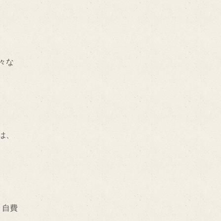
々な
は、
。自費