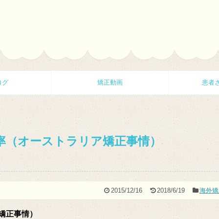
ログ
矯正動画
患者
率（オーストラリア矯正事情）
2015/12/16
2018/6/19
海外矯
ア矯正事情）