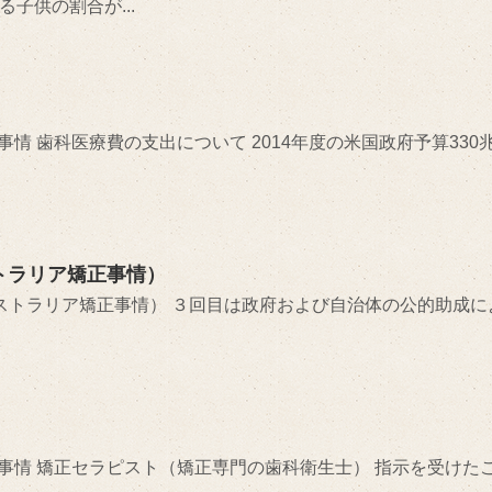
子供の割合が...
情 歯科医療費の支出について 2014年度の米国政府予算330
トラリア矯正事情）
オーストラリア矯正事情） ３回目は政府および自治体の公的助成に
事情 矯正セラピスト（矯正専門の歯科衛生士） 指示を受けた